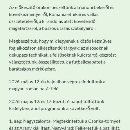
Az előkészítő órákon beszéltünk a trianoni békéről és
következményeiről, Románia etnikai és vallási
összetételéről, a kirándulás alatt követendő
magatartásról, a buszos utazás szabályairól.
Megbeszéltük, hogy mik legyenek a közös kézműves
foglalkozáson elkészítendő tárgyak: az alsósoknak
dekupázs technikát, a felsősöknek kulcstartó készítést
választottunk, összeállítottuk a futballcsapatot a
barátságos mérkőzésre.
2026. május 12-én hajnalban végre elindultunk a
magyar-román határ felé.
2026. május 12. és 17. között 6 napot töltöttünk
Erdélyben, ahol programunk a következő volt:
1. nap
:
Nagyszalonta: Megtekintettük a Csonka-tornyot
és az Arany kiállítást. Nagyvárad: Felkerestük a bazilikát,