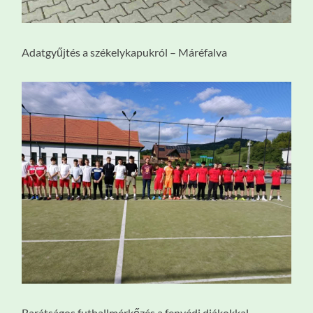
Adatgyűjtés a székelykapukról – Máréfalva
Barátságos futballmérkőzés a fenyédi diákokkal