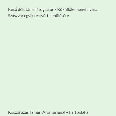
Késő délután ellátogattunk Küküllőkeményfalvára,
Szászvár egyik testvértelepülésére.
Koszorúzás Tamási Áron sírjánál – Farkaslaka