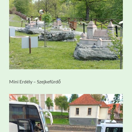
Mini Erdély – Szejkefürdő