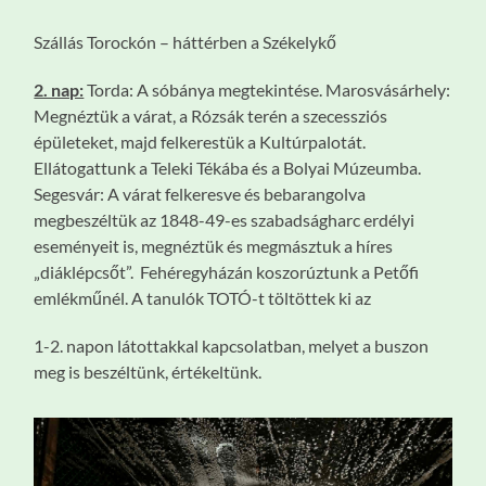
Szállás Torockón – háttérben a Székelykő
2. nap:
Torda: A sóbánya megtekintése. Marosvásárhely:
Megnéztük a várat, a Rózsák terén a szecessziós
épületeket, majd felkerestük a Kultúrpalotát.
Ellátogattunk a Teleki Tékába és a Bolyai Múzeumba.
Segesvár: A várat felkeresve és bebarangolva
megbeszéltük az 1848-49-es szabadságharc erdélyi
eseményeit is, megnéztük és megmásztuk a híres
„diáklépcsőt”. Fehéregyházán koszorúztunk a Petőfi
emlékműnél. A tanulók TOTÓ-t töltöttek ki az
1-2. napon látottakkal kapcsolatban, melyet a buszon
meg is beszéltünk, értékeltünk.