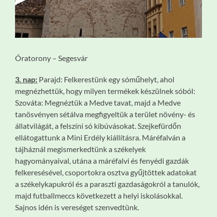
Óratorony – Segesvár
3. nap:
Parajd: Felkerestünk egy sóműhelyt, ahol
megnézhettük, hogy milyen termékek készülnek sóból:
Szováta: Megnéztük a Medve tavat, majd a Medve
tanösvényen sétálva megfigyeltük a terület növény- és
állatvilágát, a felszíni só kibúvásokat. Szejkefürdőn
ellátogattunk a Mini Erdély kiállításra. Máréfalván a
tájháznál megismerkedtünk a székelyek
hagyományaival, utána a máréfalvi és fenyédi gazdák
felkeresésével, csoportokra osztva gyűjtöttek adatokat
a székelykapukról és a paraszti gazdaságokról a tanulók,
majd futballmeccs következett a helyi iskolásokkal.
Sajnos idén is vereséget szenvedtünk.