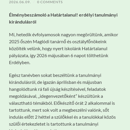
2026.06.09.
/
0 COMMENTS
Élménybeszámoló a Határtalanul! erdélyi tanulmányi
kirándulásról
Mi, hetedik évfolyamosok nagyon megörültünk, amikor
2025 őszén Maglódi tanárnő és osztályfőnökeink
közölték velünk, hogy nyert iskolánk Határtalanul
pályázata, így 2026 májusában 6 napot tölthetünk
Erdélyben.
Egész tanévben sokat beszéltünk a tanulmányi
kirándulásról, de igazán áprilisban és májusban
hangolódtunk rá fali újság készítésével, feladatok
megoldásával, „idegenvezetőként” készültünk a
választható témákból. Előkészítő órát 2 alkalommal is
tartottunk, mert sok volt a megbeszélni valónk, sőt
indulás előtt 2 héttel a szülőkkel és a tanulókkal közös
szülői értekezletet is tartottunk a tanulmányi