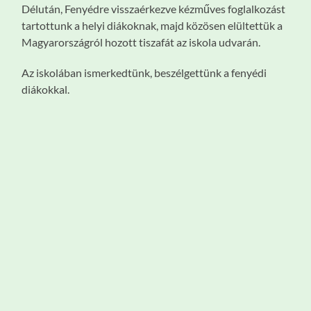
Délután, Fenyédre visszaérkezve kézműves foglalkozást
tartottunk a helyi diákoknak, majd közösen elültettük a
Magyarországról hozott tiszafát az iskola udvarán.
Az iskolában ismerkedtünk, beszélgettünk a fenyédi
diákokkal.