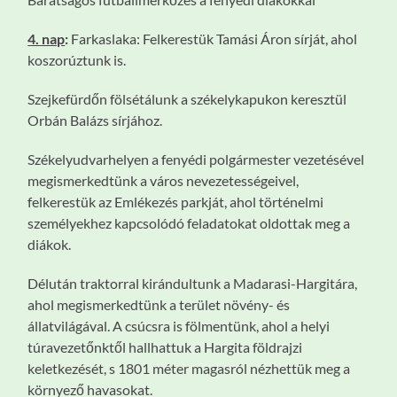
4. nap
:
Farkaslaka: Felkerestük Tamási Áron sírját, ahol
koszorúztunk is.
Szejkefürdőn fölsétálunk a székelykapukon keresztül
Orbán Balázs sírjához.
Székelyudvarhelyen a fenyédi polgármester vezetésével
megismerkedtünk a város nevezetességeivel,
felkerestük az Emlékezés parkját, ahol történelmi
személyekhez kapcsolódó feladatokat oldottak meg a
diákok.
Délután traktorral kirándultunk a Madarasi-Hargitára,
ahol megismerkedtünk a terület növény- és
állatvilágával. A csúcsra is fölmentünk, ahol a helyi
túravezetőnktől hallhattuk a Hargita földrajzi
keletkezését, s 1801 méter magasról nézhettük meg a
környező havasokat.