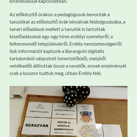
kirándulással kapcsolatban.
Az előkészítő órákon a pedagógusok bevonták a
tanulókat az előkészítő órák témáinak feldolgozásába, a
tanári előadások mellett a tanulók is tartottak
kiselőadásokat egy-egy híres erdélyi személyről, a
felkeresendő településekről, Erdély nevezetességeiről.
Sok információt kaptunk a Barangoló digitális
tartalomból választott ismertetőkből, melyből
vetélkedőt állítottak össze a nevelők, ennek eredményét
csak a buszon tudtuk meg, útban Erdély felé.