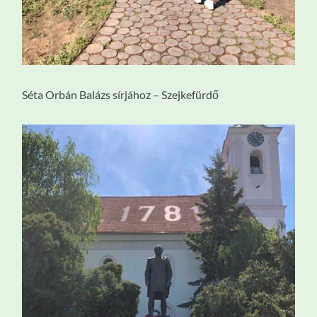
Séta Orbán Balázs sírjához – Szejkefürdő