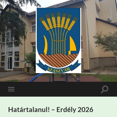
szaszsuli.hu
Toggle
Toggle
search
mobile
field
menu
Határtalanul! – Erdély 2026